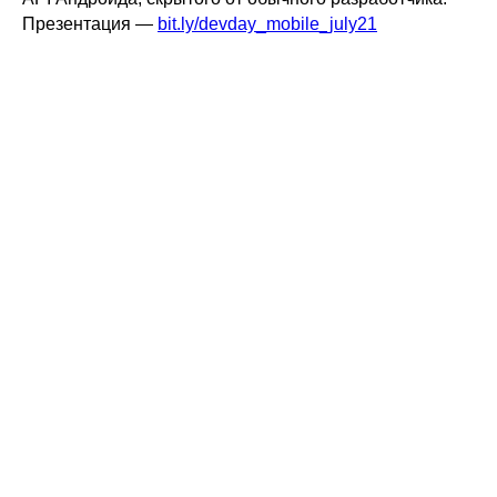
Презентация —
bit.ly/devday_mobile_july21